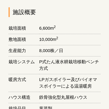
施設概要
2
栽培面積
6,600m
2
敷地面積
10,000m
生産能力
8,000株／日
栽培システム
P式たん液水耕栽培移動ベンチ
方式
暖房方式
LPガスボイラー及びバイオマ
スボイラーによる温湯暖房
ハウス構造
鉄骨強化型丸屋根ハウス
栽培品目
葉菜類